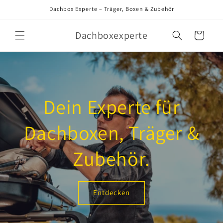
Direkt
Dachbox Experte – Träger, Boxen & Zubehör
zum
Inhalt
Dachboxexperte
Warenkorb
Dein Experte für
Dachboxen, Träger &
Zubehör.
Entdecken