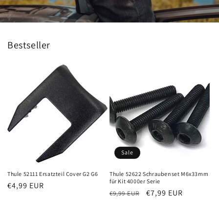
Bestseller
Sale
Thule 52111 Ersatzteil Cover G2 G6
Thule 52622 Schraubenset M6x33mm
für Kit 4000er Serie
Normaler
€4,99 EUR
Normaler
Verkaufspreis
€7,99 EUR
€9,99 EUR
Preis
Preis