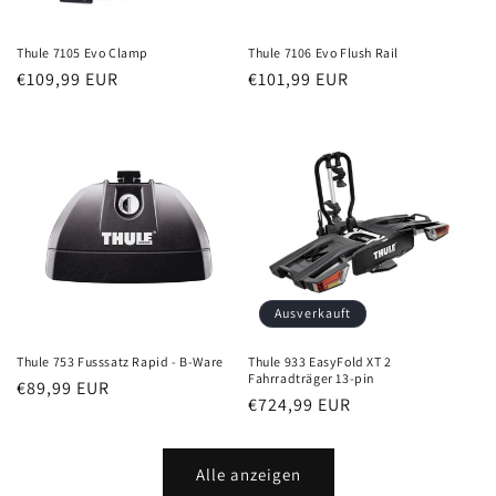
Thule 7105 Evo Clamp
Thule 7106 Evo Flush Rail
Normaler
€109,99 EUR
Normaler
€101,99 EUR
Preis
Preis
Ausverkauft
Thule 753 Fusssatz Rapid - B-Ware
Thule 933 EasyFold XT 2
Fahrradträger 13-pin
Normaler
€89,99 EUR
Normaler
€724,99 EUR
Preis
Preis
Alle anzeigen