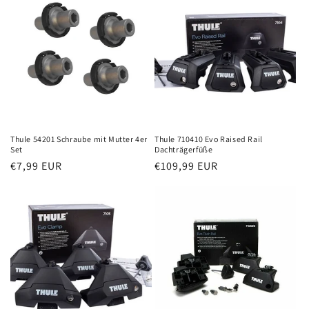
Thule 54201 Schraube mit Mutter 4er
Thule 710410 Evo Raised Rail
Set
Dachträgerfüße
Normaler
€7,99 EUR
Normaler
€109,99 EUR
Preis
Preis